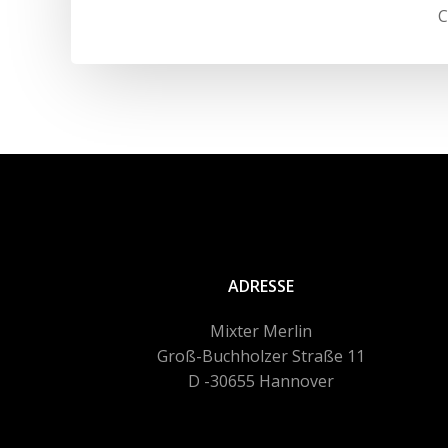
navigation
C
ADRESSE
Mixter Merlin
Groß-Buchholzer Straße 11
D -30655 Hannover