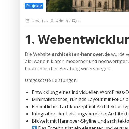
Projekte
Nov. 12
/
Admin
/
0
1. Webentwicklu
Die Website
architekten-hannover.de
wurde vo
Ziel war ein klarer, moderner und hochwertiger A
bautechnischer Beratung widerspiegelt.
Umgesetzte Leistungen:
Entwicklung eines individuellen WordPress-
Minimalistisches, ruhiges Layout mit Fokus a
Einheitliches Farbkonzept mit Architektur-t
Integration der Leistungsbereiche: Archite
Bildwelt mit Hannover-Skyline und architekto
Das Ergebnis ist ein eleganter und vertra