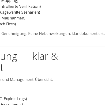
, Mapping)
ntrollierte Verifikation)
usgewählte Szenarien)
te Maßnahmen)
ach Fixes)
cher Genehmigung. Keine Nebenwirkungen, klar dokumentiert
rung — klar &
t
en und Management-Übersicht:
C, Exploit-Logs)
siness-Impact)