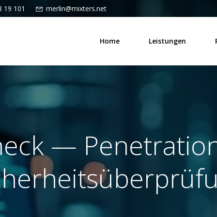
8 19 101
merlin@mixters.net
Home
Leistungen
eck — Penetration
cherheitsüberprüf