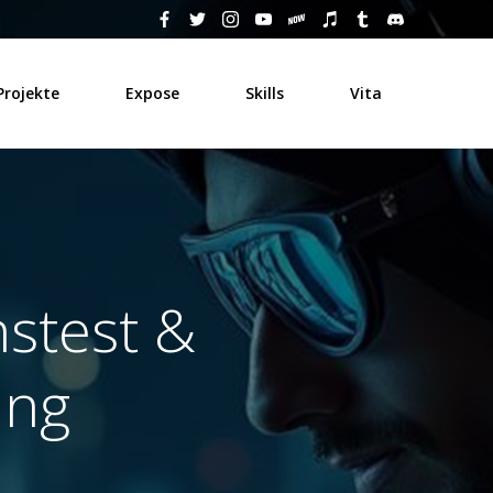
Projekte
Expose
Skills
Vita
stest &
ung