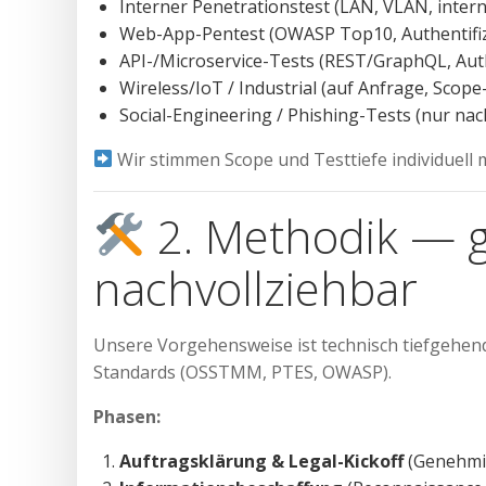
Interner Penetrationstest (LAN, VLAN, inter
Web-App-Pentest (OWASP Top10, Authentifiz
API-/Microservice-Tests (REST/GraphQL, Auth
Wireless/IoT / Industrial (auf Anfrage, Scop
Social-Engineering / Phishing-Tests (nur n
Wir stimmen Scope und Testtiefe individuell m
2. Methodik — ge
nachvollziehbar
Unsere Vorgehensweise ist technisch tiefgehend
Standards (OSSTMM, PTES, OWASP).
Phasen:
Auftragsklärung & Legal-Kickoff
(Genehmig