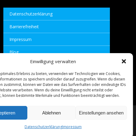
Datenschutzerklärung
Barrierefreiheit
Impressum
Blog
Einwilligung verwalten
optimales Erlebnis zu bieten, verwenden wir Technologien wie Cookies,
formationen zu speichern und/oder darauf zuzugreifen. Wenn du diesen
n zustimmst, können wir Daten wie das Surfverhalten oder eindeutige IDs
ebsite verarbeiten. Wenn du deine Einwillligung nicht erteilst oder
t, können bestimmte Merkmale und Funktionen beeinträchtigt werden.
eptieren
Ablehnen
Einstellungen ansehen
nd
mixters.net
Datenschutzerklärung
Impressum