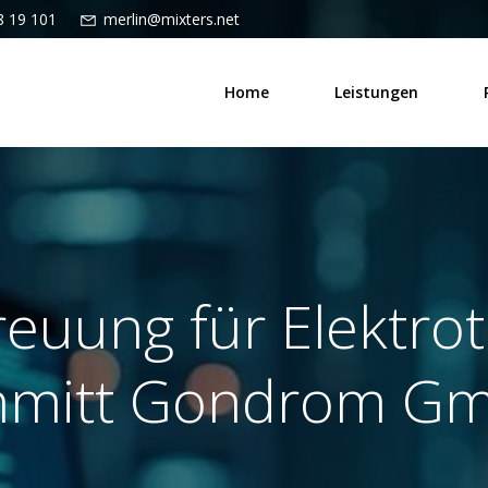
8 19 101
merlin@mixters.net
Home
Leistungen
reuung für Elektro
hmitt Gondrom G