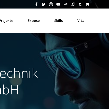
Projekte
Expose
Skills
Vita
technik
mbH