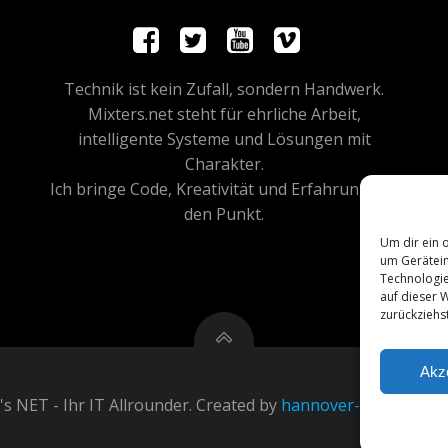
Technik ist kein Zufall, sondern Handwerk.
Mixters.net steht für ehrliche Arbeit,
intelligente Systeme und Lösungen mit
Charakter.
Ich bringe Code, Kreativität und Erfahrung auf
den Punkt.
Um dir ein 
um Gerätein
Technologie
auf dieser W
zurückziehs
Akz
s NET - Ihr IT Allrounder. Created by
hannover-technik.de
a