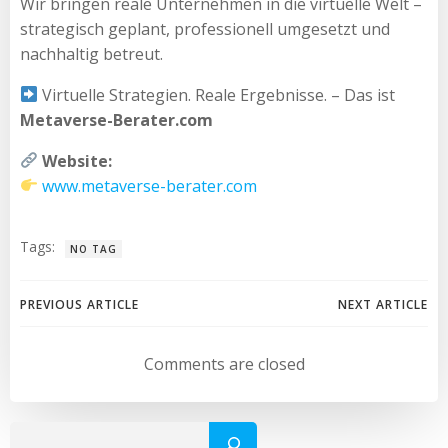
Wir bringen reale Unternehmen in die virtuelle Welt –
strategisch geplant, professionell umgesetzt und
nachhaltig betreut.
Virtuelle Strategien. Reale Ergebnisse. – Das ist
Metaverse-Berater.com
Website:
www.metaverse-berater.com
Tags:
NO TAG
Post
Post
PREVIOUS ARTICLE
NEXT ARTICLE
navigation
navigation
Comments are closed
Such